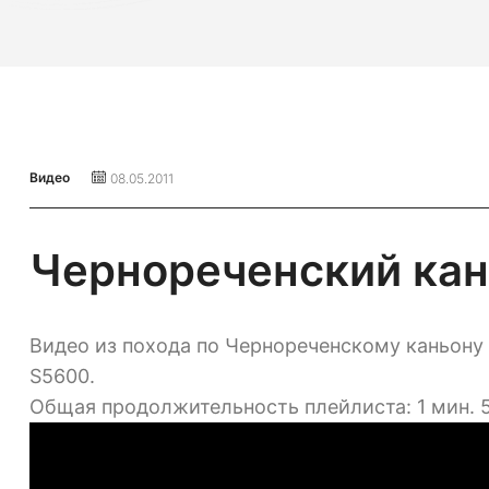
Видео
08.05.2011
Чернореченский кань
Видео из похода по Чернореченскому каньону К
S5600.
Общая продолжительность плейлиста: 1 мин. 5