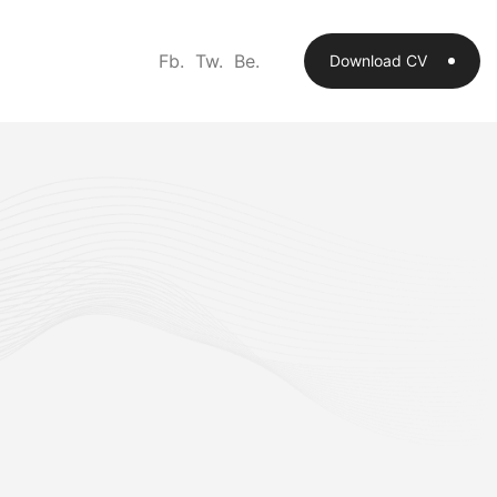
Fb.
Tw.
Be.
Download CV