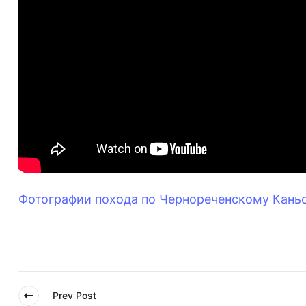
Фотографии похода по Чернореченскому Кань
Prev Post