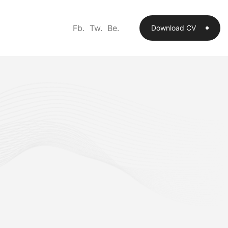
Fb.
Tw.
Be.
Download CV