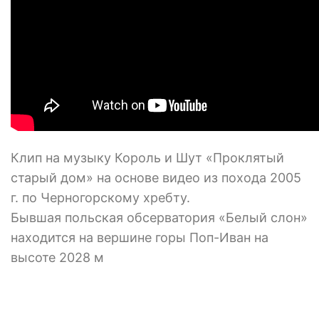
Клип на музыку Король и Шут «Проклятый
старый дом» на основе видео из похода 2005
г. по Черногорскому хребту.
Бывшая польская обсерватория «Белый слон»
находится на вершине горы Поп-Иван на
высоте 2028 м